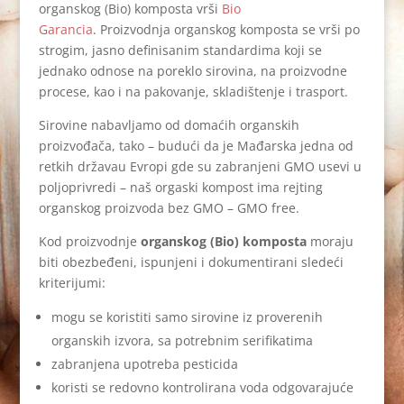
organskog (Bio) komposta vrši
Bio
Garancia
. Proizvodnja organskog komposta se vrši po
strogim, jasno definisanim standardima koji se
jednako odnose na poreklo sirovina, na proizvodne
procese, kao i na pakovanje, skladištenje i trasport.
Sirovine nabavljamo od domaćih organskih
proizvođača, tako – budući da je Mađarska jedna od
retkih državau Evropi gde su zabranjeni GMO usevi u
poljoprivredi – naš orgaski kompost ima rejting
organskog proizvoda bez GMO – GMO free.
Kod proizvodnje
organskog (Bio) komposta
moraju
biti obezbeđeni, ispunjeni i dokumentirani sledeći
kriterijumi:
mogu se koristiti samo sirovine iz proverenih
organskih izvora, sa potrebnim serifikatima
zabranjena upotreba pesticida
koristi se redovno kontrolirana voda odgovarajuće