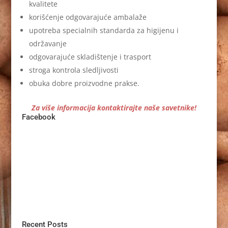
kvalitete
korišćenje odgovarajuće ambalaže
upotreba specialnih standarda za higijenu i
održavanje
odgovarajuće skladištenje i trasport
stroga kontrola sledljivosti
obuka dobre proizvodne prakse.
Za više informacija kontaktirajte naše savetnike!
Facebook
Recent Posts