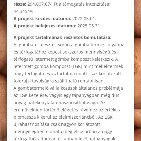
része:
294.007.674 Ft a támogatás intenzitása:
44,3454%
A projekt kezdési dátuma:
2022.05.01.
A projekt befejezési dátuma:
2025.05.31.
A projekt tartalmának részletes bemutatása:
A gombatermesztés során a gomba terméssúlyához
és térfogatához képest sokszoros mennyiségű és
térfogatú letermett gomba komposzt keletkezik. A
letermett gomba komposzt (LGK) mint melléktermék
nagy térfogata és víztartalma miatt csak korlátozott
földrajzi távolságra szállítható rentábilisan.
A gombatermelő vállalkozások általános problémája
az LGK kezelése, vagyis egy tápanyagban még dús
anyag hatékonytalan hasznosíthatósága. Az
erőművekben történő elégetés révén ez az értékes
biomassza kikerül az élelmiszerláncból. Az LGK
újrahasznosítása csak nagyon korlátozott
mennyiségben oldható meg elsősorban a nagy
térfogatból adódóan és abban lévő hatóanyagok