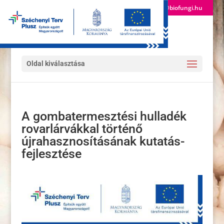
(+36) 24 522 600
info@biofungi.hu
Oldal kiválasztása
A gombatermesztési hulladék
rovarlárvákkal történő
újrahasznosításának kutatás-
fejlesztése