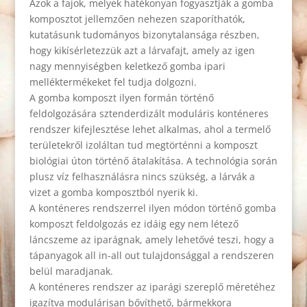
Azok a fajok, melyek hatékonyan fogyasztják a gomba
komposztot jellemzően nehezen szaporíthatók,
kutatásunk tudományos bizonytalansága részben,
hogy kikísérletezzük azt a lárvafajt, amely az igen
nagy mennyiségben keletkező gomba ipari
melléktermékeket fel tudja dolgozni.
A gomba komposzt ilyen formán történő
feldolgozására sztenderdizált moduláris konténeres
rendszer kifejlesztése lehet alkalmas, ahol a termelő
területekről izoláltan tud megtörténni a komposzt
biológiai úton történő átalakítása. A technológia során
plusz víz felhasználásra nincs szükség, a lárvák a
vizet a gomba komposztból nyerik ki.
A konténeres rendszerrel ilyen módon történő gomba
komposzt feldolgozás ez idáig egy nem létező
láncszeme az iparágnak, amely lehetővé teszi, hogy a
tápanyagok all in-all out tulajdonsággal a rendszeren
belül maradjanak.
A konténeres rendszer az iparági szereplő méretéhez
igazítva modulárisan bővíthető, bármekkora