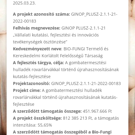
2025.03.23.
A projekt azonosító száma:
GINOP_PLUSZ-2.1.1-21-
2022-00183
Felhívás megnevezése:
GINOP PLUSZ-2.1.1-21
„Vállalati kutatási, fejlesztési és innovációs
tevékenységek ösztönzése”
Kedvezményezett neve
: BIO-FUNGI Termelő és
Kereskedelmi Korlátolt Felelősségű Társaság
A fejlesztés tárgya, célja:
A gombatermesztési
hulladék rovarlárvákkal történő újrahasznosításának
kutatás-fejlesztése
Projektazonosító:
GINOP_PLUSZ-2.1.1-21-2022-00183
Projekt címe:
A gombatermesztési hulladék
rovarlárvákkal történő újrahasznosításának kutatás-
fejlesztése
A szerződött támogatás összege:
451.967.666 Ft
A projekt összköltsége:
812 385 213 Ft, a támogatás
intenzitása: 55,65%
A szerződött támogatás összegéből a Bio-Fungi