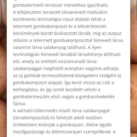
gombatermelő rendszer méretéhez igazítható.
A kifejleszteni tervezett lárvanevelő moduláris
konténeres technológia input oldalán tehát a
letermett gombakomposzt és a kikísérletezett
körülmények között kiválasztott lárvák, míg az output
oldalon a letermett gombakomposzttal felnevelt lárva,
valamint lárva salakanyag található. A ilyen
technológián felnevelt lárvából lárvafehérje állítható
elő, amely az említett visszamaradt lárva
salakanyaggal megfelelő arányban vegyítve adhatja
az új gombák termesztésének közegeként szolgáló új
gombakomposzt alapját. Így kerül vissza az LGK a
körforgásba, és így ismét kezdetét veheti a
gombatermesztés első, vagyis a gombanövekedés
fázisa.
A várható túltermelés miatti lárva salakanyagot
(lárvakomposztot) és fehérjét adott esetben
értékesíteni kívánják a gombaipari, illetve egyéb
mezőgazdasági és élelmiszeripari szereplőknek. A