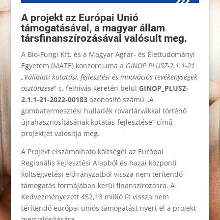
A projekt az Európai Unió
támogatásával, a magyar állam
társfinanszírozásával valósult meg.
A Bio-Fungi Kft. és a Magyar Agrár- és Élettudományi
Egyetem (MATE) konzorciuma a
GINOP PLUSZ-2.1.1-21
„Vállalati kutatási, fejlesztési és innovációs tevékenységek
ösztönzése
” c. felhívás keretén belül
GINOP_PLUSZ-
2.1.1-21-2022-00183
azonosító számú „A
gombatermesztési hulladék rovarlárvákkal történő
újrahasznosításának kutatás-fejlesztése” című
projektjét valósítja meg.
A Projekt elszámolható költségei az Európai
Regionális Fejlesztési Alapból és hazai központi
költségvetési előirányzatból vissza nem térítendő
támogatás formájában kerül finanszírozásra. A
Kedvezményezett 452,13 millió Ft vissza nem
térítendő európai uniós támogatást nyert el a projekt
megvalósítására.