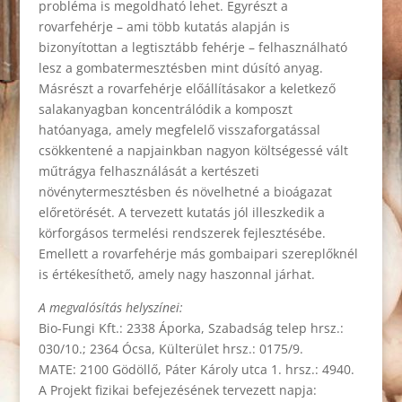
probléma is megoldható lehet. Egyrészt a
rovarfehérje – ami több kutatás alapján is
bizonyítottan a legtisztább fehérje – felhasználható
lesz a gombatermesztésben mint dúsító anyag.
Másrészt a rovarfehérje előállításakor a keletkező
salakanyagban koncentrálódik a komposzt
hatóanyaga, amely megfelelő visszaforgatással
csökkentené a napjainkban nagyon költségessé vált
műtrágya felhasználását a kertészeti
növénytermesztésben és növelhetné a bioágazat
előretörését. A tervezett kutatás jól illeszkedik a
körforgásos termelési rendszerek fejlesztésébe.
Emellett a rovarfehérje más gombaipari szereplőknél
is értékesíthető, amely nagy haszonnal járhat.
A megvalósítás helyszínei:
Bio-Fungi Kft.: 2338 Áporka, Szabadság telep hrsz.:
030/10.; 2364 Ócsa, Külterület hrsz.: 0175/9.
MATE: 2100 Gödöllő, Páter Károly utca 1. hrsz.: 4940.
A Projekt fizikai befejezésének tervezett napja: