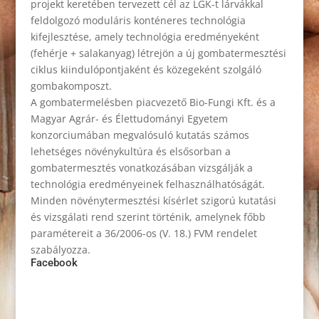
projekt keretében tervezett cél az LGK-t lárvákkal
feldolgozó moduláris konténeres technológia
kifejlesztése, amely technológia eredményeként
(fehérje + salakanyag) létrejön a új gombatermesztési
ciklus kiindulópontjaként és közegeként szolgáló
gombakomposzt.
A gombatermelésben piacvezető Bio-Fungi Kft. és a
Magyar Agrár- és Élettudományi Egyetem
konzorciumában megvalósuló kutatás számos
lehetséges növénykultúra és elsősorban a
gombatermesztés vonatkozásában vizsgálják a
technológia eredményeinek felhasználhatóságát.
Minden növénytermesztési kísérlet szigorú kutatási
és vizsgálati rend szerint történik, amelynek főbb
paramétereit a 36/2006-os (V. 18.) FVM rendelet
szabályozza.
Facebook