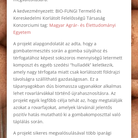
A kedvezményezett: BIO-FUNGI Termelő és
Kereskedelmi Korlátolt Felelősségű Társaság
Konzorciumi tag:
Magyar Agrár- és Élettudományi
Egyetem
A projekt alapgondolatát az adta, hogy a
gombatermesztés során a gomba súlyához és
térfogatához képest sokszoros mennyiségű letermett
komposzt és egyéb szedési “hulladék” keletkezik,
amely nagy térfogata miatt csak korlátozott földrajzi
távolságra szállítható gazdaságosan. Ez a
tápanyagokban dús biomassza ugyanakkor alkalmas
lehet rovarlárvákkal történő újrahasznosításra. Az
projekt egyik legfőbb célja tehát az, hogy megtalálják
azokat a rovarfajokat, amelyek lárváinál jelentős
pozitív hatás mutatható ki a gombakomposzttal való
táplálás során.
A projekt sikeres megvalósulásával több iparági