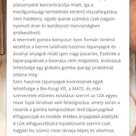
alacsonyabb koncentrációja miatt, így a
mezőgazdasági termelésbe történő visszaforgatása
nem hatékony, egyéb iparok számára csak nagyon
nyomott áron és korlátozott mennyiségben
értékesíthető.
A letermett gomba komposzt ilyen formán történő
kezelése a benne található hasznos tápanyagok és
ásványi anyagok miatt igen nagy pazarlás. Ezeknek a
tápanyagoknak a kivonása nem megoldott, kivonásuk
lehetősége egy globális gomba iparági problémát
oldana meg.
Ezen hasznos tápanyagok kivonásának egyik
lehetősége a Bio-Fungi Kft, a MATE, és más
szervezetek előzetes kutatásai szerint az LGK egyes
rovar fajok lárváival való feldolgozása, amely során a
rovarok a gomba komposztban lévő tápanyagokat
elfogyasztják és további értékes anyagokká alakítják.
A LGK elfogyasztására hipotézisünk szerint csak
nagyon kis számú rovar lárvája képes és alkalmas.