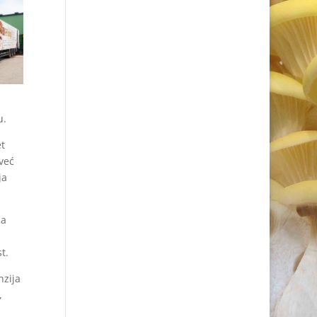
u.
t
već
ja
ja
t.
nzija
,