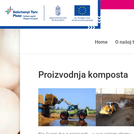
Home
O našoj t
Proizvodnja komposta
Bio-Fungi d o o proizvodi – u sve većem obimu 