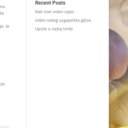
Recent Posts
ima
Naš novi video zapis
ta,
video našeg uzgajališta gljiva
e, te
Upute u našoj tvrtki
nje