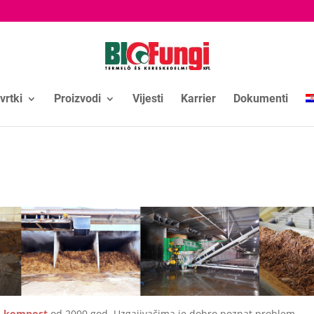
vrtki
Proizvodi
Vijesti
Karrier
Dokumenti
–
kompost
od 2000 god. Uzgajivačima je dobro poznat problem