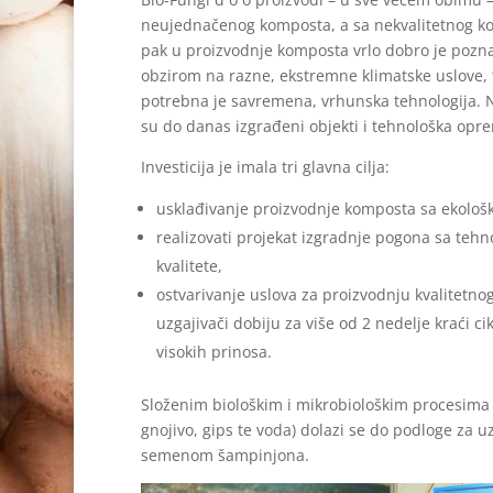
neujednačenog komposta, a sa nekvalitetnog ko
pak u proizvodnje komposta vrlo dobro je poznat
obzirom na razne, ekstremne klimatske uslove, te 
potrebna je savremena, vrhunska tehnologija. N
su do danas izgrađeni objekti i tehnološka opre
Investicija je imala tri glavna cilja:
usklađivanje proizvodnje komposta sa ekološ
realizovati projekat izgradnje pogona sa tehn
kvalitete,
ostvarivanje uslova za proizvodnju kvalitetno
uzgajivači dobiju za više od 2 nedelje kraći 
visokih prinosa.
Složenim biološkim i mikrobiološkim procesima 
gnojivo, gips te voda) dolazi se do podloge za u
semenom šampinjona.