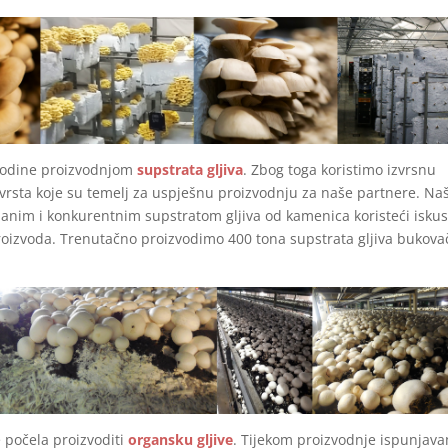
. godine proizvodnjom
supstrata gljiva
. Zbog toga koristimo izvrsnu
 vrsta koje su temelj za uspješnu proizvodnju za naše partnere. Na
uzdanim i konkurentnim supstratom gljiva od kamenica koristeći iskus
roizvoda. Trenutačno proizvodimo 400 tona supstrata gljiva bukova
e počela proizvoditi
organsku gljive
. Tijekom proizvodnje ispunjav