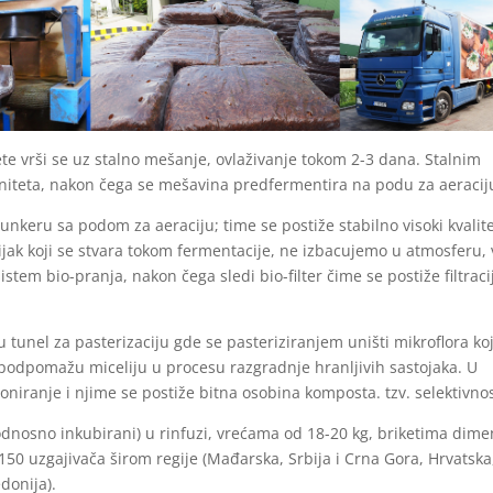
ete vrši se uz stalno mešanje, ovlaživanje tokom 2-3 dana. Stalnim
iteta, nakon čega se mešavina predfermentira na podu za aeracij
keru sa podom za aeraciju; time se postiže stabilno visoki kvalite
jak koji se stvara tokom fermentacije, ne izbacujemo u atmosferu, 
istem bio-pranja, nakon čega sledi bio-filter čime se postiže filtraci
u tunel za pasterizaciju gde se pasteriziranjem uništi mikroflora ko
i podpomažu miceliju u procesu razgradnje hranljivih sastojaka. U
ioniranje i njime se postiže bitna osobina komposta. tzv. selektivnos
i odnosno inkubirani) u rinfuzi, vrećama od 18-20 kg, briketima dime
150 uzgajivača širom regije (Mađarska, Srbija i Crna Gora, Hrvatska
donija).