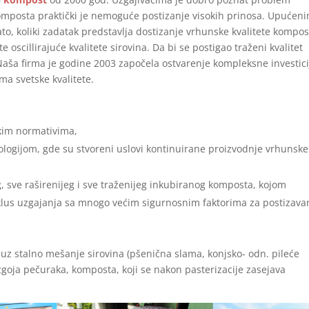
mposta praktički je nemoguće postizanje visokih prinosa. Upućen
o, koliki zadatak predstavlja dostizanje vrhunske kvalitete kompos
oscillirajuće kvalitete sirovina. Da bi se postigao traženi kvalitet
aša firma je godine 2003 započela ostvarenje kompleksne investicij
ma svetske kvalitete.
kim normativima,
ologijom, gde su stvoreni uslovi kontinuirane proizvodnje vrhunske
g, sve raširenijeg i sve traženijeg inkubiranog komposta, kojom
ciklus uzgajanja sa mnogo većim sigurnosnim faktorima za postizava
uz stalno mešanje sirovina (pšenična slama, konjsko- odn. pileće
zgoja pečuraka, komposta, koji se nakon pasterizacije zasejava