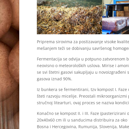
Priprema sirovima za postizavanje visoke kvalit
mešanjem teži se dobivanju savršenog homogen
Fermentacija se odvija u potpuno zatvorenom bun
neovisno o meteoroloških uslova. Mirise i amoni
se svi štetni gasovi sakupljaju u novoizgrađeni s
gasova iznad 90%.
Iz bunkera se fermentirani, tzv kompost I. Faze 
šteti razvoju micelije. Preostali mikroorganizm
stručnoj litearturi, ovaj proces se naziva kondic
Konačno se kompost II. i III. Faze (pasteriziran
20x40x60 cm ili u sanducima distribuira za oko 
Bosna i Hercegovina, Rumunija, Slovenija, Make