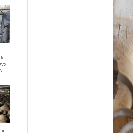
ša
tvo
ča
amo